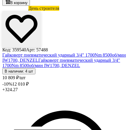
В корзину
Лови выгоду
День строителя
Код: 359540
Арт: 57488
Гайковерт пневматический ударный 3/4" 1700Nm 8500об/мин
IW1700, DENZEL
Гайковерт пневматический ударный 3/4"
1700Nm 8500об/мин IW1700, DENZEL
В наличии: 4 шт
10 809
₽
/шт
-10
%
12 010
₽
+324.27