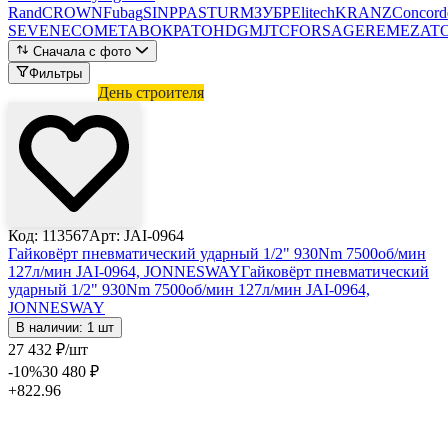
Rand
CROWN
Fubag
SINPPA
STURM
ЗУБР
Elitech
KRANZ
Concord
SEVEN
ECO
METABO
КРАТОН
DGM
JTC
FORSAGE
REMEZA
T
Сначала с фото
Фильтры
Лови выгоду
День строителя
Код: 113567
Арт: JAI-0964
Гайковёрт пневматический ударный 1/2" 930Nm 7500об/мин
127л/мин JAI-0964, JONNESWAY
Гайковёрт пневматический
ударный 1/2" 930Nm 7500об/мин 127л/мин JAI-0964,
JONNESWAY
В наличии: 1 шт
27 432
₽
/шт
-10
%
30 480
₽
+822.96