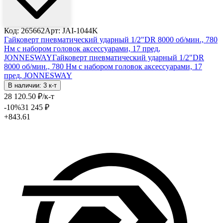
Код: 265662
Арт: JAI-1044K
Гайковерт пневматический ударный 1/2"DR 8000 об/мин., 780
Нм с набором головок аксессуарами, 17 пред,
JONNESWAY
Гайковерт пневматический ударный 1/2"DR
8000 об/мин., 780 Нм с набором головок аксессуарами, 17
пред, JONNESWAY
В наличии: 3 к-т
28 120
.50
₽
/к-т
-10
%
31 245
₽
+843.61