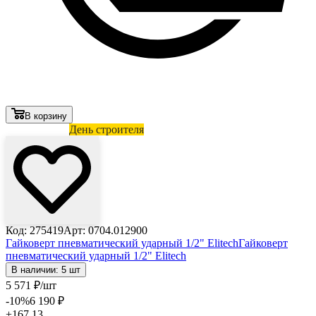
В корзину
Лови выгоду
День строителя
Код: 275419
Арт: 0704.012900
Гайковерт пневматический ударный 1/2" Elitech
Гайковерт
пневматический ударный 1/2" Elitech
В наличии: 5 шт
5 571
₽
/шт
-10
%
6 190
₽
+167.13