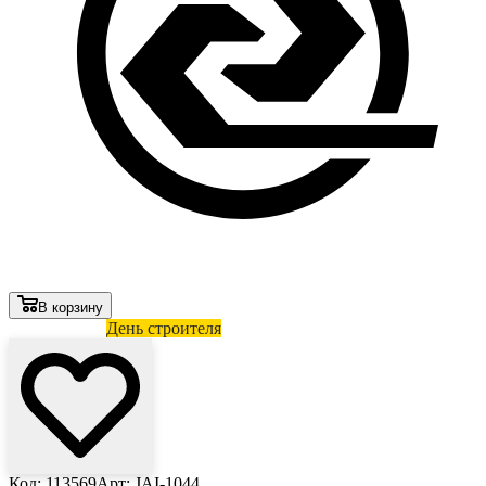
В корзину
Лови выгоду
День строителя
Код: 113569
Арт: JAI-1044