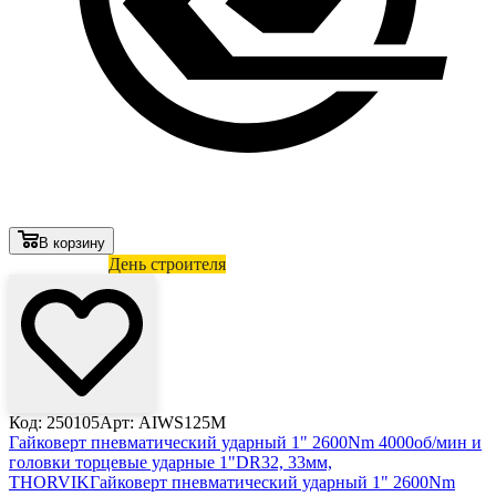
В корзину
Лови выгоду
День строителя
Код: 250105
Арт: AIWS125M
Гайковерт пневматический ударный 1" 2600Nm 4000об/мин и
головки торцевые ударные 1"DR32, 33мм,
THORVIK
Гайковерт пневматический ударный 1" 2600Nm