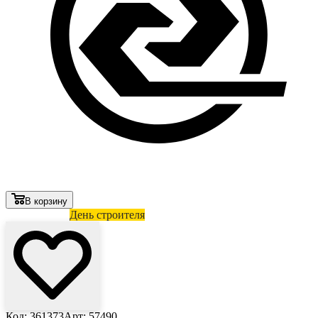
В корзину
Лови выгоду
День строителя
Код: 361373
Арт: 57490