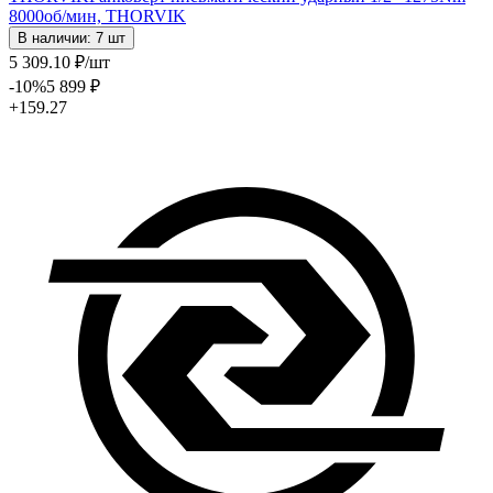
8000об/мин, THORVIK
В наличии: 7 шт
5 309
.10
₽
/шт
-10
%
5 899
₽
+159.27