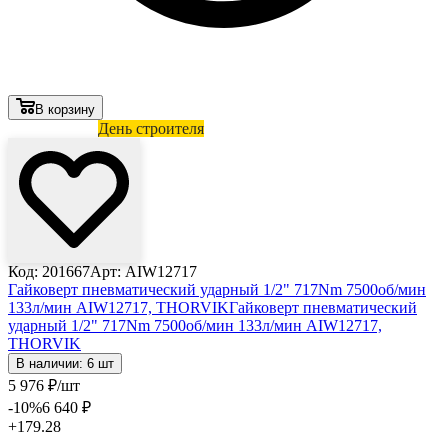
В корзину
Лови выгоду
День строителя
Код: 201667
Арт: AIW12717
Гайковерт пневматический ударный 1/2" 717Nm 7500об/мин
133л/мин AIW12717, THORVIK
Гайковерт пневматический
ударный 1/2" 717Nm 7500об/мин 133л/мин AIW12717,
THORVIK
В наличии: 6 шт
5 976
₽
/шт
-10
%
6 640
₽
+179.28