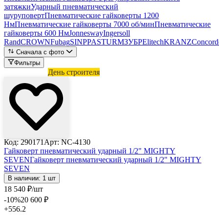
затяжки
Ударный пневматический
шуруповерт
Пневматические гайковерты 1200
Нм
Пневматические гайковерты 7000 об/мин
Пневматические
гайковерты 600 Нм
Jonnesway
Ingersoll
Rand
CROWN
Fubag
SINPPA
STURM
ЗУБР
Elitech
KRANZ
Concord
Сначала с фото
Фильтры
Лови выгоду
День строителя
Код: 290171
Арт: NC-4130
Гайковерт пневматический ударный 1/2" MIGHTY
SEVEN
Гайковерт пневматический ударный 1/2" MIGHTY
SEVEN
В наличии: 1 шт
18 540
₽
/шт
-10
%
20 600
₽
+556.2