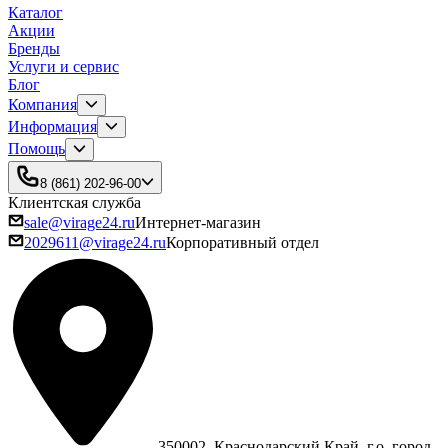
Каталог
Акции
Бренды
Услуги и сервис
Блог
Компания
Информация
Помощь
8 (861) 202-96-00
Клиентская служба
sale@virage24.ru
Интернет-магазин
2029611@virage24.ru
Корпоративный отдел
350002, Краснодарский Край, г.о. город