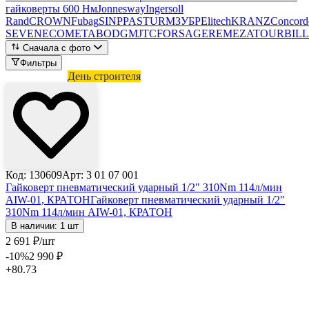
гайковерты 600 Нм
Jonnesway
Ingersoll
Rand
CROWN
Fubag
SINPPA
STURM
ЗУБР
Elitech
KRANZ
Concord
SEVEN
ECO
METABO
DGM
JTC
FORSAGE
REMEZA
TOURBILL
Сначала с фото
Фильтры
Лови выгоду
День строителя
Код: 130609
Арт: 3 01 07 001
Гайковерт пневматический ударный 1/2" 310Nm 114л/мин
AIW-01, КРАТОН
Гайковерт пневматический ударный 1/2"
310Nm 114л/мин AIW-01, КРАТОН
В наличии: 1 шт
2 691
₽
/шт
-10
%
2 990
₽
+80.73