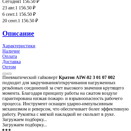
Сегодня
1 156
.50
₽
23 авг.
1 156
.50
₽
6 сент.
1 156
.50
₽
20 сент.
1 156
.50
₽
Описание
Характеристики
Наличие
Оплата
Доставка
Оптом
Пневматический гайковерт
Кратон AIW-02 3 01 07 002
подходит для закручивания/откручивания нагруженных
резьбовых соединений за счет высокого значения крутящего
момента. Благодаря принципу работы на сжатом воздухе
гарантирована низкая пожаро- и взрывоопасность рабочего
процесса. Инструмент оснащен ударно-импульсивным
механизмом и реверсом, что обеспечивает более эффективную
работу. Рукоятка с мягкой накладкой не скользит в руке.
Загружаем подборку...
Загружаем подборку...