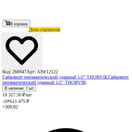
В корзину
Лови выгоду
День строителя
Код: 266947
Арт: AIW12122
Гайковерт пневматический ударный 1/2" THORVIK
Гайковерт
пневматический ударный 1/2" THORVIK
В наличии: 7 шт
10 327
.50
₽
/шт
-10
%
11 475
₽
+309.82