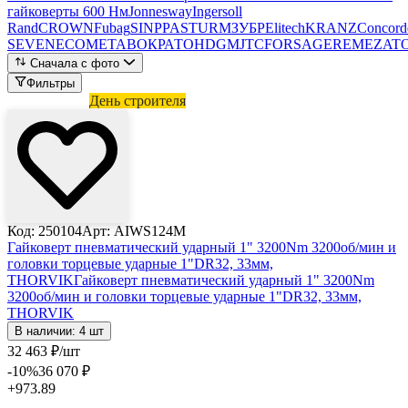
гайковерты 600 Нм
Jonnesway
Ingersoll
Rand
CROWN
Fubag
SINPPA
STURM
ЗУБР
Elitech
KRANZ
Concord
SEVEN
ECO
METABO
КРАТОН
DGM
JTC
FORSAGE
REMEZA
T
Сначала с фото
Фильтры
Лови выгоду
День строителя
Код: 250104
Арт: AIWS124M
Гайковерт пневматический ударный 1" 3200Nm 3200об/мин и
головки торцевые ударные 1"DR32, 33мм,
THORVIK
Гайковерт пневматический ударный 1" 3200Nm
3200об/мин и головки торцевые ударные 1"DR32, 33мм,
THORVIK
В наличии: 4 шт
32 463
₽
/шт
-10
%
36 070
₽
+973.89