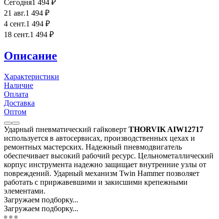
Сегодня
1 494
₽
21 авг.
1 494
₽
4 сент.
1 494
₽
18 сент.
1 494
₽
Описание
Характеристики
Наличие
Оплата
Доставка
Оптом
Ударный пневматический гайковерт
THORVIK AIW12717
используется в автосервисах, производственных цехах и
ремонтных мастерских. Надежный пневмодвигатель
обеспечивает высокий рабочий ресурс. Цельнометаллический
корпус инструмента надежно защищает внутренние узлы от
повреждений. Ударный механизм Twin Hammer позволяет
работать с приржавевшими и закисшими крепежными
элементами.
Загружаем подборку...
Загружаем подборку...