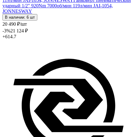
119л/мин JAI-1054, JONNESWAY
Гайковёрт пневматический
ударный 1/2" 920Nm 7000об/мин 119л/мин JAI-1054,
JONNESWAY
В наличии: 6 шт
20 490
₽
/шт
-3
%
21 124
₽
+614.7