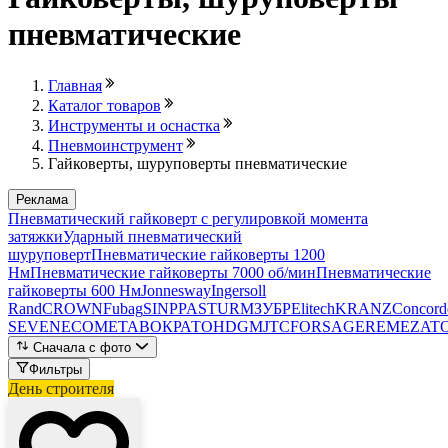
пневматические
Главная
Каталог товаров
Инструменты и оснастка
Пневмоинструмент
Гайковерты, шуруповерты пневматические
Реклама
Пневматический гайковерт с регулировкой момента
затяжки
Ударный пневматический
шуруповерт
Пневматические гайковерты 1200
Нм
Пневматические гайковерты 7000 об/мин
Пневматические
гайковерты 600 Нм
Jonnesway
Ingersoll
Rand
CROWN
Fubag
SINPPA
STURM
ЗУБР
Elitech
KRANZ
Concord
SEVEN
ECO
METABO
КРАТОН
DGM
JTC
FORSAGE
REMEZA
T
Сначала с фото
Фильтры
День строителя
Лови выгоду