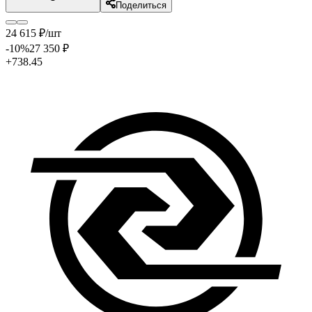
Поделиться
24 615
₽
/шт
-10
%
27 350
₽
+738.45