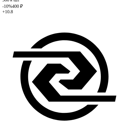
-10
%
400
₽
+10.8