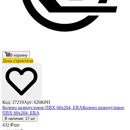
В корзину
День строителя
Код: 27219
Арт: 620КРП
Колено разноугловое ПВХ 60х204, ERA
Колено разноугловое
ПВХ 60х204, ERA
В наличии: 17 шт
432
₽
/шт