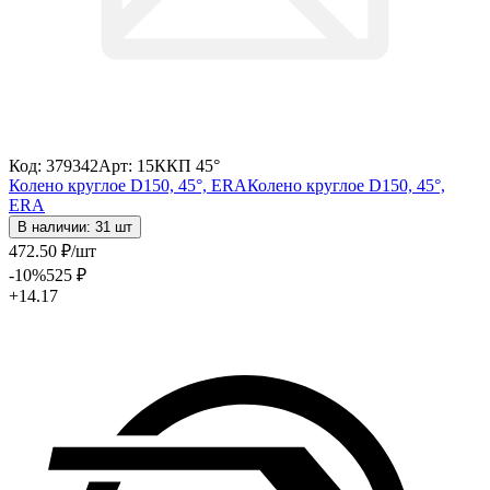
Код: 379342
Арт: 15ККП 45°
Колено круглое D150, 45°, ERA
Колено круглое D150, 45°,
ERA
В наличии: 31 шт
472
.50
₽
/шт
-10
%
525
₽
+14.17