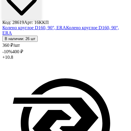
Код: 28619
Арт: 16ККП
Колено круглое D160, 90°, ERA
Колено круглое D160, 90°,
ERA
В наличии: 26 шт
360
₽
/шт
-10
%
400
₽
+10.8