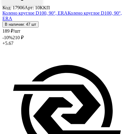
Код: 17906
Арт: 10ККП
Колено круглое D100, 90°, ERA
Колено круглое D100, 90°,
ERA
В наличии: 47 шт
189
₽
/шт
-10
%
210
₽
+5.67