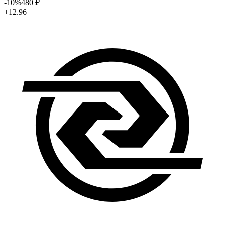
-10
%
480
₽
+12.96