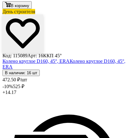
В корзину
День строителя
Код: 115089
Арт: 16ККП 45°
Колено круглое D160, 45°, ERA
Колено круглое D160, 45°,
ERA
В наличии: 16 шт
472
.50
₽
/шт
-10
%
525
₽
+14.17