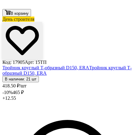
В корзину
День строителя
Код: 17905
Арт: 15ТП
Тройник круглый Т-образный D150, ERA
Тройник круглый Т-
образный D150, ERA
В наличии: 21 шт
418
.50
₽
/шт
-10
%
465
₽
+12.55