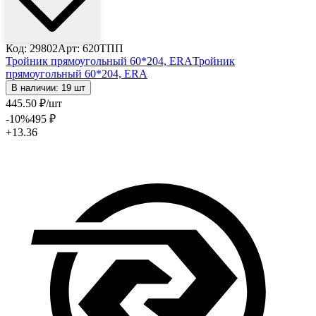
Код: 29802
Арт: 620ТПП
Тройник прямоугольный 60*204, ERA
Тройник
прямоугольный 60*204, ERA
В наличии: 19 шт
445
.50
₽
/шт
-10
%
495
₽
+13.36