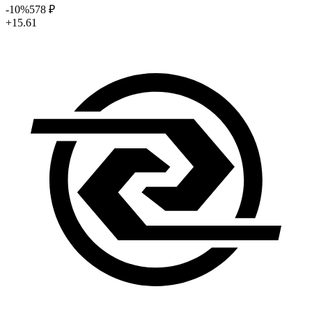
-10
%
578
₽
+15.61