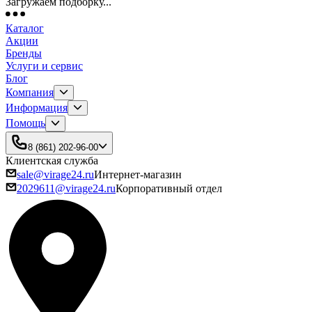
Загружаем подборку...
Каталог
Акции
Бренды
Услуги и сервис
Блог
Компания
Информация
Помощь
8 (861) 202-96-00
Клиентская служба
sale@virage24.ru
Интернет-магазин
2029611@virage24.ru
Корпоративный отдел