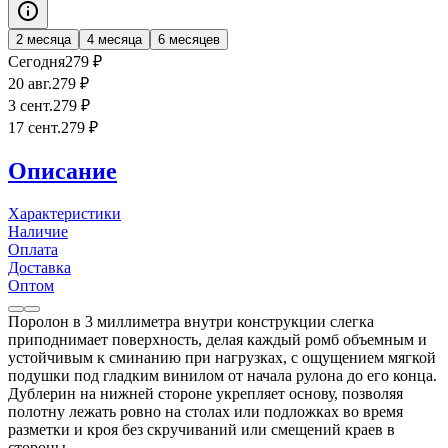
2 месяца
4 месяца
6 месяцев
Сегодня
279
₽
20 авг.
279
₽
3 сент.
279
₽
17 сент.
279
₽
Описание
Характеристики
Наличие
Оплата
Доставка
Оптом
Поролон в 3 миллиметра внутри конструкции слегка
приподнимает поверхность, делая каждый ромб объемным и
устойчивым к сминанию при нагрузках, с ощущением мягкой
подушки под гладким винилом от начала рулона до его конца.
Дублерин на нижней стороне укрепляет основу, позволяя
полотну лежать ровно на столах или подложках во время
разметки и кроя без скручиваний или смещений краев в
стороны.