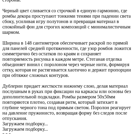
Черный цвет сливается со строчкой в единую гармонию, где
ромбы декора проступают тонкими тенями при падении света
сбоку, усиливая игру полутонов и превращая материал в
спокойный фон для строгих композиций с минималистичным
шармом.
Ширина в 148 сантиметров обеспечивает раскрой по прямой
для панелей средней протяженности, где узор ромбов ложится
симметрично без остатков по краям и сохраняет
повторяемость рисунка в каждом метре. Стеганая отделка
объединяет винил с поролоном через черные нити, формируя
сетку, которая не растягивается хаотично и держит пропорции
при обтяжке сложных контуров.
Дублерин придает жесткости нижнему слою, делая материал
послушным в руках при фиксации на каркасы или основы без
дополнительной подкладки. Ромбы размером 50х50мм
повторяются плотно, создавая ритм, который затихает в
глубине черного тона под прямым светом. Поролон реагирует
на давление пружинисто, возвращая форму без следов после
отпускания.
Загружаем подборку...
Загружаем подборку...