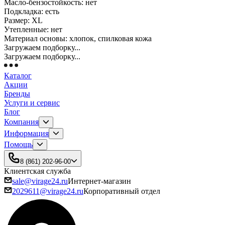
Масло-бензостойкость: нет
Подкладка: есть
Размер: XL
Утепленные: нет
Материал основы: хлопок, спилковая кожа
Загружаем подборку...
Загружаем подборку...
Каталог
Акции
Бренды
Услуги и сервис
Блог
Компания
Информация
Помощь
8 (861) 202-96-00
Клиентская служба
sale@virage24.ru
Интернет-магазин
2029611@virage24.ru
Корпоративный отдел