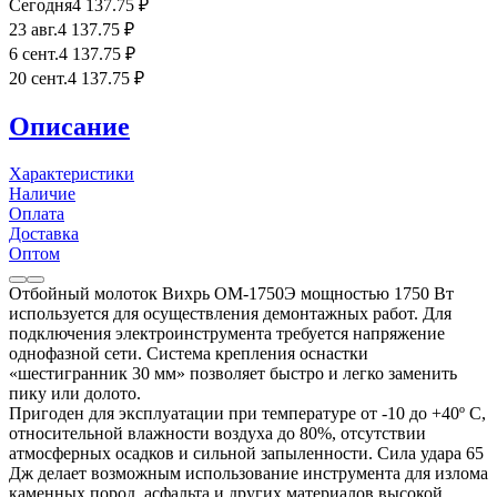
Сегодня
4 137
.75
₽
23 авг.
4 137
.75
₽
6 сент.
4 137
.75
₽
20 сент.
4 137
.75
₽
Описание
Характеристики
Наличие
Оплата
Доставка
Оптом
Отбойный молоток Вихрь ОМ-1750Э мощностью 1750 Вт
используется для осуществления демонтажных работ. Для
подключения электроинструмента требуется напряжение
однофазной сети. Система крепления оснастки
«шестигранник 30 мм» позволяет быстро и легко заменить
пику или долото.
Пригоден для эксплуатации при температуре от -10 до +40º C,
относительной влажности воздуха до 80%, отсутствии
атмосферных осадков и сильной запыленности. Сила удара 65
Дж делает возможным использование инструмента для излома
каменных пород, асфальта и других материалов высокой