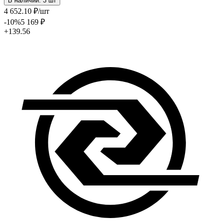
В наличии: 3 шт
4 652
.10
₽
/шт
-10
%
5 169
₽
+139.56