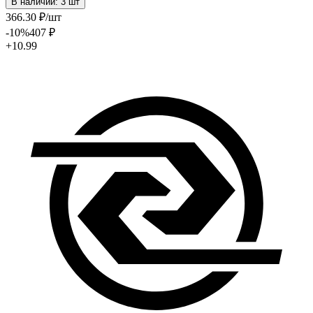
В наличии: 3 шт
366
.30
₽
/шт
-10
%
407
₽
+10.99