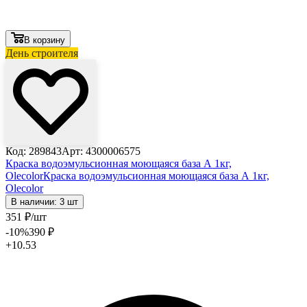
В корзину
День строителя
Код: 289843
Арт: 4300006575
Краска водоэмульсионная моющаяся база А 1кг,
Olecolor
Краска водоэмульсионная моющаяся база А 1кг,
Olecolor
В наличии: 3 шт
351
₽
/шт
-10
%
390
₽
+10.53