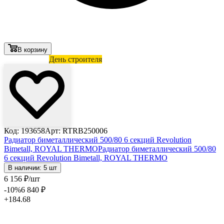
В корзину
Лови выгоду
День строителя
Код: 193658
Арт: RTRB250006
Радиатор биметаллический 500/80 6 секций Revolution
Bimetall, ROYAL THERMO
Радиатор биметаллический 500/80
6 секций Revolution Bimetall, ROYAL THERMO
В наличии: 5 шт
6 156
₽
/шт
-10
%
6 840
₽
+184.68