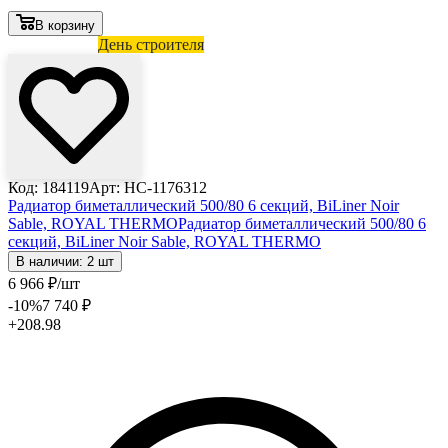
В корзину
Лови выгоду
День строителя
Код: 184119
Арт: HC-1176312
Радиатор биметаллический 500/80 6 секций, BiLiner Noir
Sable, ROYAL THERMO
Радиатор биметаллический 500/80 6
секций, BiLiner Noir Sable, ROYAL THERMO
В наличии: 2 шт
6 966
₽
/шт
-10
%
7 740
₽
+208.98