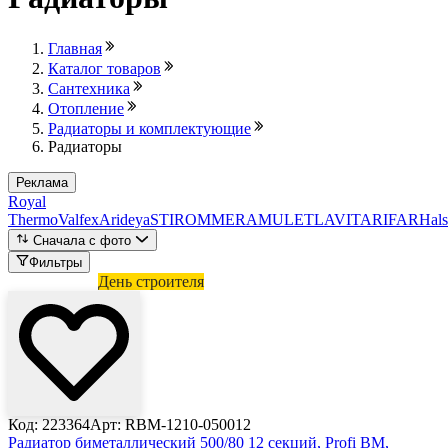
Главная
Каталог товаров
Сантехника
Отопление
Радиаторы и комплектующие
Радиаторы
Реклама
Royal
Thermo
Valfex
Arideya
STI
ROMMER
AMULET
LAVITA
RIFAR
Hal
Сначала с фото
Фильтры
Лови выгоду
День строителя
Код: 223364
Арт: RBM-1210-050012
Радиатор биметаллический 500/80 12 секций, Profi BM,