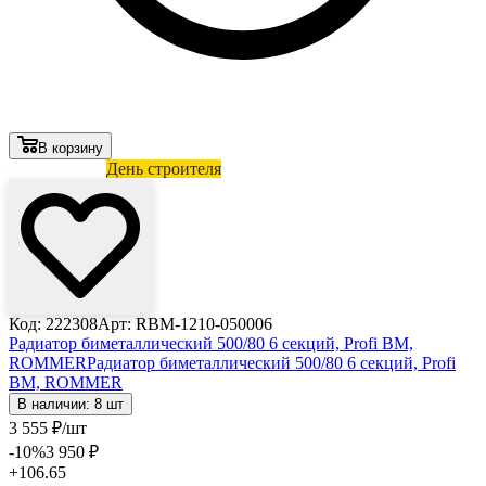
В корзину
Лови выгоду
День строителя
Код: 222308
Арт: RBM-1210-050006
Радиатор биметаллический 500/80 6 секций, Profi BM,
ROMMER
Радиатор биметаллический 500/80 6 секций, Profi
BM, ROMMER
В наличии: 8 шт
3 555
₽
/шт
-10
%
3 950
₽
+106.65