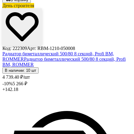
День строителя
Код: 222309
Арт: RBM-1210-050008
Радиатор биметаллический 500/80 8 секций, Profi BM,
ROMMER
Радиатор биметаллический 500/80 8 секций, Profi
BM, ROMMER
В наличии: 10 шт
4 739
.40
₽
/шт
-10
%
5 266
₽
+142.18