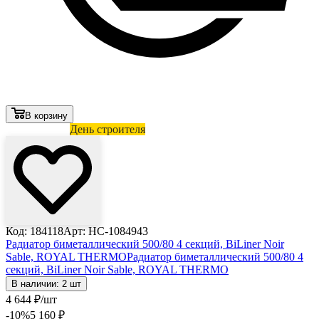
В корзину
Лови выгоду
День строителя
Код: 184118
Арт: HC-1084943
Радиатор биметаллический 500/80 4 секций, BiLiner Noir
Sable, ROYAL THERMO
Радиатор биметаллический 500/80 4
секций, BiLiner Noir Sable, ROYAL THERMO
В наличии: 2 шт
4 644
₽
/шт
-10
%
5 160
₽