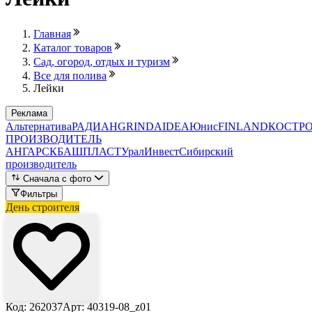
Главная
Каталог товаров
Сад, огород, отдых и туризм
Все для полива
Лейки
Реклама
Альтернатива
РАДИАН
GRINDA
IDEA
Юнис
FINLAND
КОСТР
ПРОИЗВОДИТЕЛЬ
АНГАРСК
БАШПЛАСТ
УралИнвест
Сибирский
производитель
Сначала с фото
Фильтры
День строителя
Код: 262037
Арт: 40319-08_z01