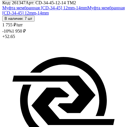
Код: 261347
Арт: CD-34-45-12-14 TM2
Муфта мембранная [CD-34-45] 12mm-14mm
Муфта мембранная
[CD-34-45] 12mm-14mm
В наличии: 7 шт
1 755
₽
/шт
-10
%
1 950
₽
+52.65