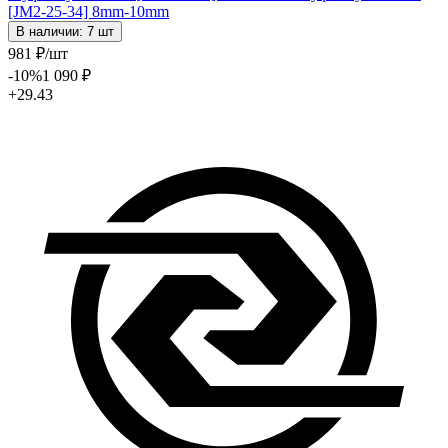
[JM2-25-34] 8mm-10mm
В наличии: 7 шт
981
₽
/шт
-10
%
1 090
₽
+29.43