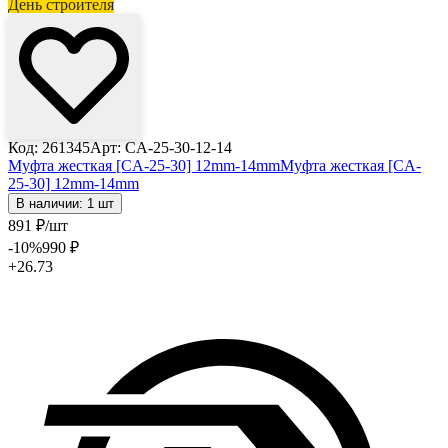
День строителя
Код: 261345
Арт: CA-25-30-12-14
Муфта жесткая [CA-25-30] 12mm-14mm
Муфта жесткая [CA-
25-30] 12mm-14mm
В наличии: 1 шт
891
₽
/шт
-10
%
990
₽
+26.73