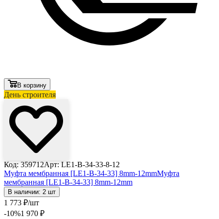
В корзину
День строителя
Код: 359712
Арт: LE1-B-34-33-8-12
Муфта мембранная [LE1-B-34-33] 8mm-12mm
Муфта
мембранная [LE1-B-34-33] 8mm-12mm
В наличии: 2 шт
1 773
₽
/шт
-10
%
1 970
₽