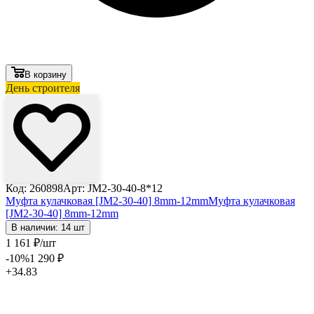
В корзину
День строителя
Код: 260898
Арт: JM2-30-40-8*12
Муфта кулачковая [JM2-30-40] 8mm-12mm
Муфта кулачковая
[JM2-30-40] 8mm-12mm
В наличии: 14 шт
1 161
₽
/шт
-10
%
1 290
₽
+34.83