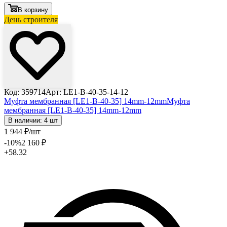
В корзину
День строителя
Код: 359714
Арт: LE1-B-40-35-14-12
Муфта мембранная [LE1-B-40-35] 14mm-12mm
Муфта
мембранная [LE1-B-40-35] 14mm-12mm
В наличии: 4 шт
1 944
₽
/шт
-10
%
2 160
₽
+58.32