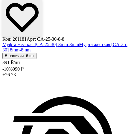
Код: 261181
Арт: CA-25-30-8-8
Муфта жесткая [CA-25-30] 8mm-8mm
Муфта жесткая [CA-25-
30] 8mm-8mm
В наличии: 6 шт
891
₽
/шт
-10
%
990
₽
+26.73