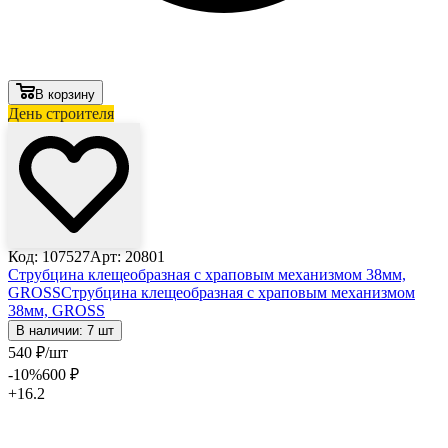
В корзину
День строителя
Код: 107527
Арт: 20801
Струбцина клещеобразная с храповым механизмом 38мм,
GROSS
Струбцина клещеобразная с храповым механизмом
38мм, GROSS
В наличии: 7 шт
540
₽
/шт
-10
%
600
₽
+16.2