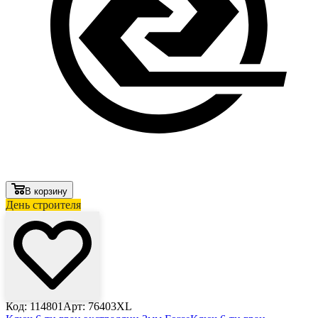
В корзину
День строителя
Код: 114801
Арт: 76403XL