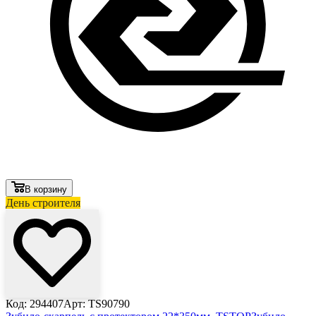
В корзину
День строителя
Код: 294407
Арт: TS90790