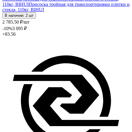
110кг, BIHUI
Присоска тройная для транспортировки плитки и
стекла, 110кг, BIHUI
В наличии: 2 шт
2 785
.50
₽
/шт
-10
%
3 095
₽
+83.56