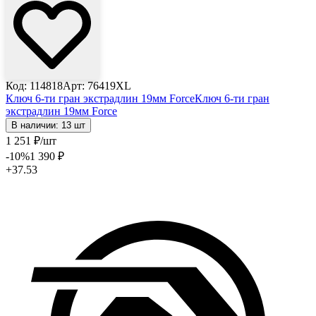
Код: 114818
Арт: 76419XL
Ключ 6-ти гран экстрадлин 19мм Force
Ключ 6-ти гран
экстрадлин 19мм Force
В наличии: 13 шт
1 251
₽
/шт
-10
%
1 390
₽
+37.53