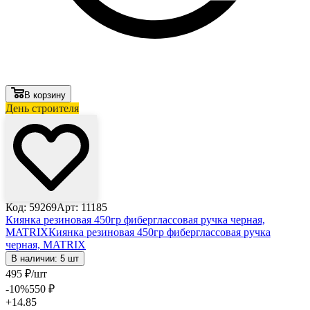
В корзину
День строителя
Код: 59269
Арт: 11185
Киянка резиновая 450гр фиберглассовая ручка черная,
MATRIX
Киянка резиновая 450гр фиберглассовая ручка
черная, MATRIX
В наличии: 5 шт
495
₽
/шт
-10
%
550
₽
+14.85