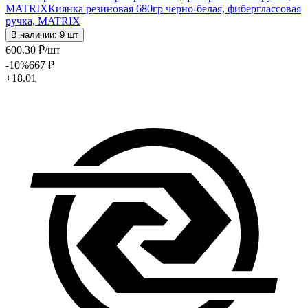
MATRIX
Киянка резиновая 680гр черно-белая, фиберглассовая
ручка, MATRIX
В наличии: 9 шт
600
.30
₽
/шт
-10
%
667
₽
+18.01