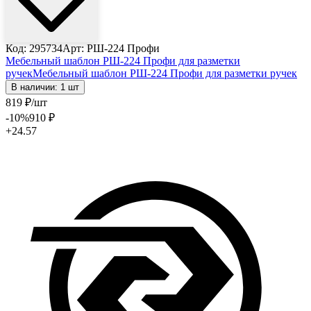
Код: 295734
Арт: РШ-224 Профи
Мебельный шаблон РШ-224 Профи для разметки
ручек
Мебельный шаблон РШ-224 Профи для разметки ручек
В наличии: 1 шт
819
₽
/шт
-10
%
910
₽
+24.57