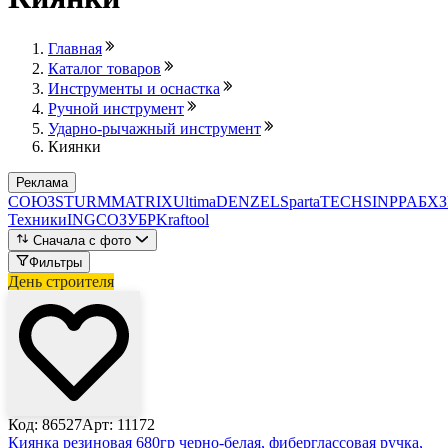
Главная
Каталог товаров
Инструменты и оснастка
Ручной инструмент
Ударно-рычажный инструмент
Киянки
Реклама
СОЮЗ
STURM
MATRIX
Ultima
DENZEL
Sparta
TECH
SINPPA
БХЗ
Техники
INGCO
ЗУБР
Kraftool
Сначала с фото
Фильтры
День строителя
Код: 86527
Арт: 11172
Киянка резиновая 680гр черно-белая, фиберглассовая ручка,