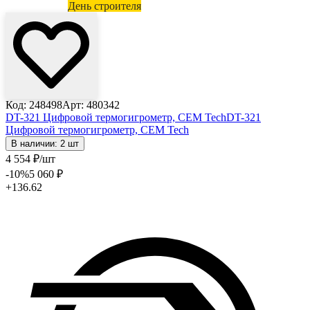
Лови выгоду
День строителя
Код: 248498
Арт: 480342
DT-321 Цифровой термогигрометр, CEM Tech
DT-321
Цифровой термогигрометр, CEM Tech
В наличии: 2 шт
4 554
₽
/шт
-10
%
5 060
₽
+136.62