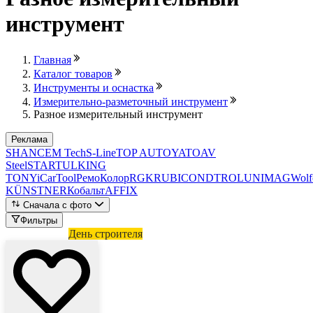
инструмент
Главная
Каталог товаров
Инструменты и оснастка
Измерительно-разметочный инструмент
Разное измерительный инструмент
Реклама
SHAN
CEM Tech
S-Line
TOP AUTO
YATO
AV
Steel
STARTUL
KING
TONY
iCarTool
РемоКолор
RGK
RUBI
CONDTROL
UNIMAG
Wolf
KÜNSTNER
Кобальт
AFFIX
Сначала с фото
Фильтры
Лови выгоду
День строителя