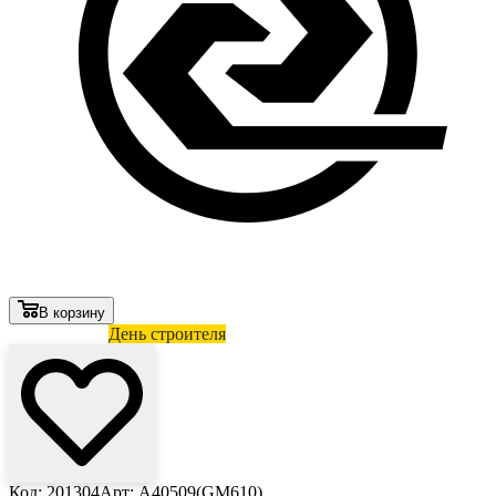
В корзину
Лови выгоду
День строителя
Код: 201304
Арт: А40509(GM610)