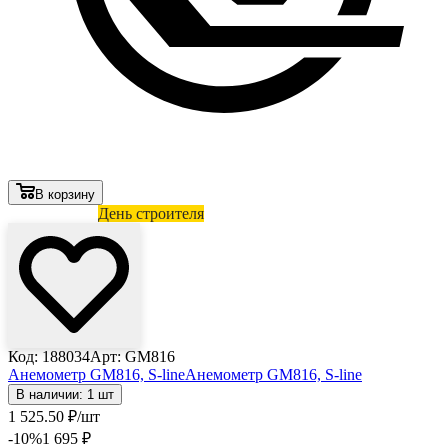
В корзину
Лови выгоду
День строителя
Код: 188034
Арт: GM816
Анемометр GM816, S-line
Анемометр GM816, S-line
В наличии: 1 шт
1 525
.50
₽
/шт
-10
%
1 695
₽