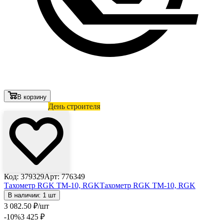
В корзину
Лови выгоду
День строителя
Код: 379329
Арт: 776349
Тахометр RGK TM-10, RGK
Тахометр RGK TM-10, RGK
В наличии: 1 шт
3 082
.50
₽
/шт
-10
%
3 425
₽