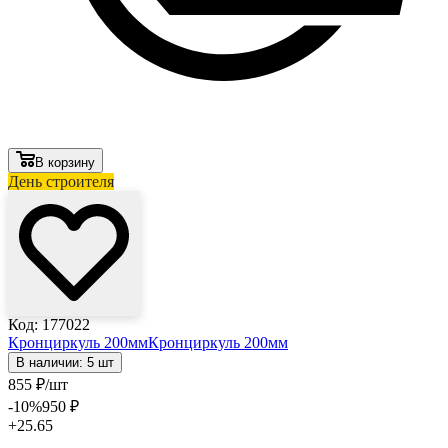
В корзину
День строителя
Код: 177022
Кронциркуль 200мм
Кронциркуль 200мм
В наличии: 5 шт
855
₽
/шт
-10
%
950
₽
+25.65