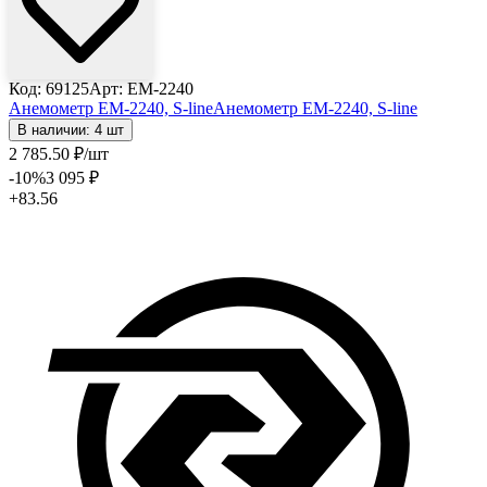
Код: 69125
Арт: EM-2240
Анемометр EM-2240, S-line
Анемометр EM-2240, S-line
В наличии: 4 шт
2 785
.50
₽
/шт
-10
%
3 095
₽
+83.56