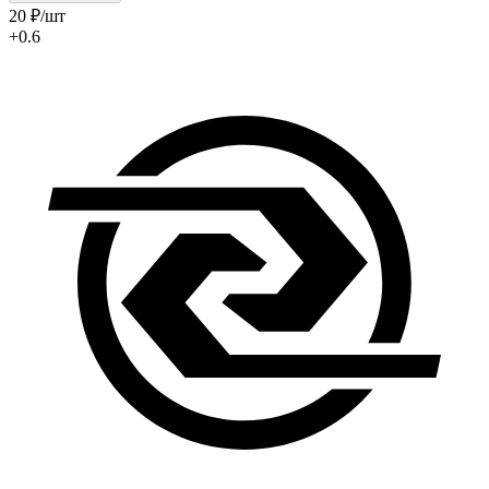
20
₽
/шт
+0.6