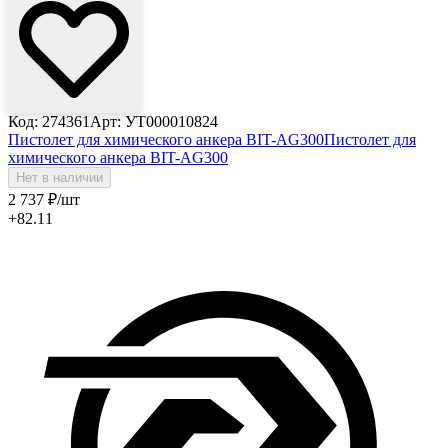
Код: 274361
Арт: УТ000010824
Пистолет для химического анкера BIT-AG300
Пистолет для
химического анкера BIT-AG300
Нет в наличии
2 737
₽
/шт
+82.11