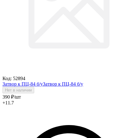
Код: 52894
Затвор к ПЦ-84 б/у
Затвор к ПЦ-84 б/у
Нет в наличии
390
₽
/шт
+11.7