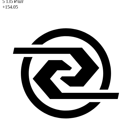
5 135
₽
/шт
+154.05