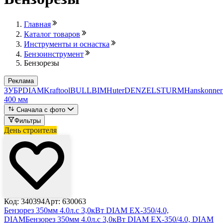
Главная
Каталог товаров
Инструменты и оснастка
Бензоинструмент
Бензорезы
Реклама
ЗУБР
DIAM
Kraftool
BULL
BIM
Huter
DENZEL
STURM
Hanskonner
400 мм
Сначала с фото
Фильтры
День строителя
Лови выгоду
Код: 340394
Арт: 630063
Бензорез 350мм 4.0л.с 3,0кВт DIAM EX-350/4.0,
DIAM
Бензорез 350мм 4.0л.с 3,0кВт DIAM EX-350/4.0, DIAM