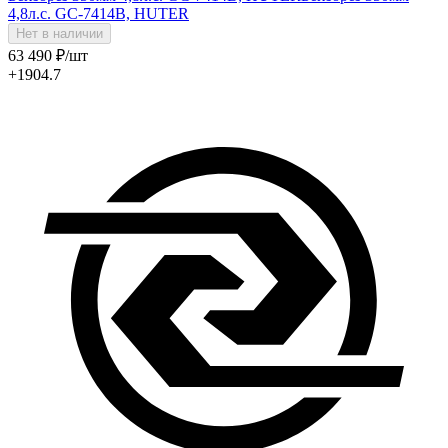
4,8л.с. GC-7414B, HUTER
Нет в наличии
63 490
₽
/шт
+1904.7