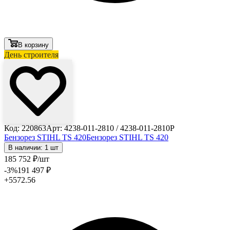
В корзину
День строителя
Лови выгоду
Код: 220863
Арт: 4238-011-2810 / 4238-011-2810P
Бензорез STIHL TS 420
Бензорез STIHL TS 420
В наличии: 1 шт
185 752
₽
/шт
-3
%
191 497
₽
+5572.56