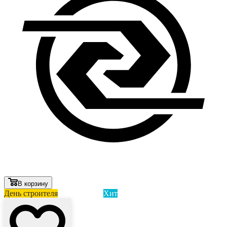
В корзину
День строителя
Лови выгоду
Хит