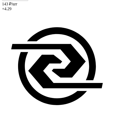
143
₽
/шт
+4.29