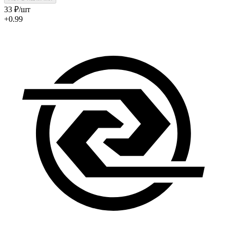
33
₽
/шт
+0.99