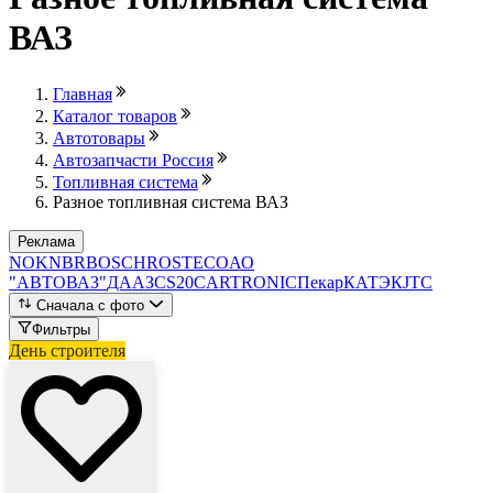
ВАЗ
Главная
Каталог товаров
Автотовары
Автозапчасти Россия
Топливная система
Разное топливная система ВАЗ
Реклама
NOK
NBR
BOSCH
ROSTECO
АО
"АВТОВАЗ"
ДААЗ
CS20
CARTRONIC
Пекар
КАТЭК
JTC
Сначала с фото
Фильтры
День строителя