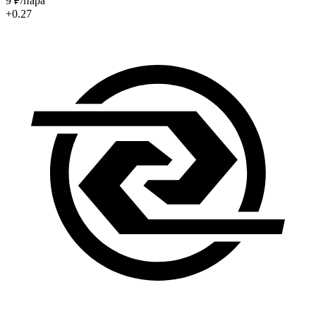
9
₽
/пара
+0.27