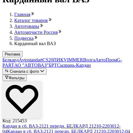
Главная
Каталог товаров
Автотовары
Автозапчасти Россия
Подвеска
Карданный вал ВАЗ
Реклама
Белкард
Avtostandart
CS20
ПИК
VIMMER
ВолгаАвтоПром
G-
PART
АО "АВТОВАЗ"
БРТ
Сызрань-Кардан
Сначала с фото
Фильтры
Код: 215453
Кардан в сб. ВАЗ-2121 передн. БЕЛКАРД 21210-2203012-
04
Кардан в сб. ВАЗ-2121 передн. БЕЛКАРД 21210-2203012-04