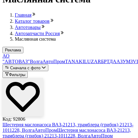
Главная
Каталог товаров
Автотовары
Автозапчасти Россия
Маслянная система
Реклама
АО
"АВТОВАЗ"
ВолгаАвтоПром
TANAKI
LUZAR
БРТ
ДААЗ
УМЗ
V
Сначала с фото
Фильтры
Код: 92806
Шестерня маслонасоса ВАЗ-21213, трамблера (грибок) 21213-
1011228, ВолгаАвтоПром
Шестерня маслонасоса ВАЗ-21213,
трамблера (грибок) 21213-1011228, ВолгаАвтоПром