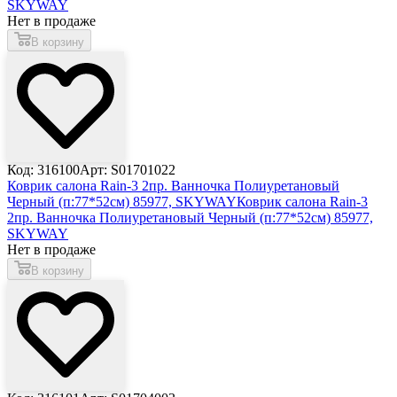
SKYWAY
Нет в продаже
В корзину
Код: 316100
Арт: S01701022
Коврик салона Rain-3 2пр. Ванночка Полиуретановый
Черный (п:77*52см) 85977, SKYWAY
Коврик салона Rain-3
2пр. Ванночка Полиуретановый Черный (п:77*52см) 85977,
SKYWAY
Нет в продаже
В корзину