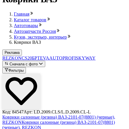
Главная
Каталог товаров
Автотовары
Автозапчасти Россия
Кузов, экстерьер, интерьер
Коврики ВАЗ
Реклама
REZKON
CS20
БРТ
EVA
AUTOPROFI
SKYWAY
Сначала с фото
Фильтры
Код: 84547
Арт: LD.2009.CLS/L.D.2009.CL-L
Коврики салонные (резина) ВАЗ-2101-07(8801) (черные),
REZKON
Коврики салонные (резина) ВАЗ-2101-07(8801)
(черные), REZKON