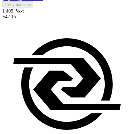
Нет в наличии
1 405
₽
/к-т
+42.15