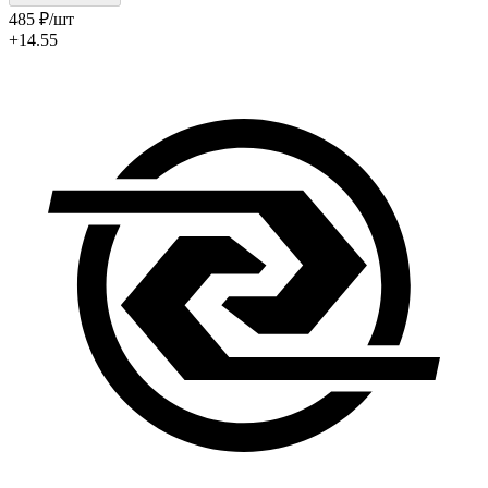
485
₽
/шт
+14.55