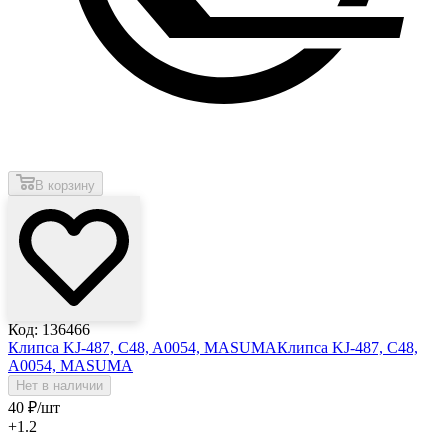
В корзину
Код: 136466
Клипса KJ-487, C48, A0054, MASUMA
Клипса KJ-487, C48,
A0054, MASUMA
Нет в наличии
40
₽
/шт
+1.2