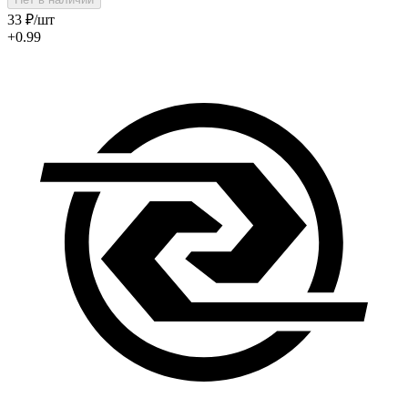
33
₽
/шт
+0.99