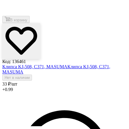
В корзину
Код: 136461
Клипса KJ-508, C371, MASUMA
Клипса KJ-508, C371,
MASUMA
Нет в наличии
33
₽
/шт
+0.99