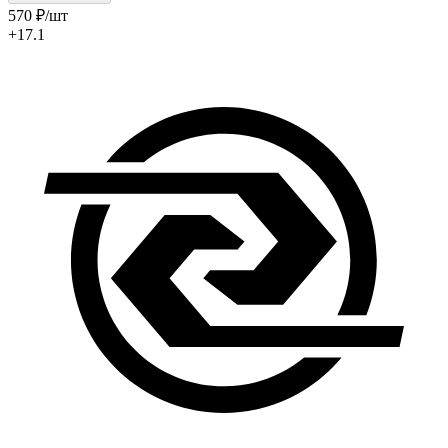
570
₽
/шт
+17.1