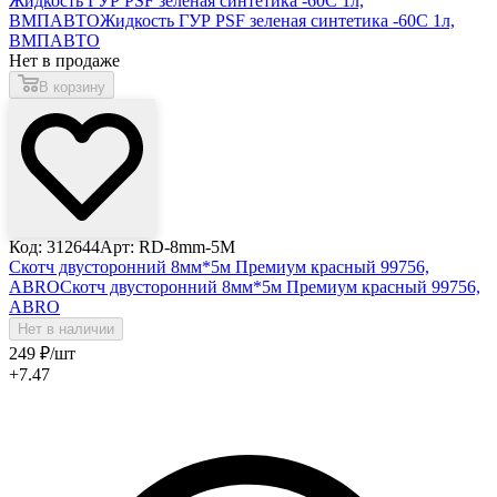
Жидкость ГУР PSF зеленая синтетика -60С 1л,
ВМПАВТО
Жидкость ГУР PSF зеленая синтетика -60С 1л,
ВМПАВТО
Нет в продаже
В корзину
Код: 312644
Арт: RD-8mm-5M
Скотч двусторонний 8мм*5м Премиум красный 99756,
ABRO
Скотч двусторонний 8мм*5м Премиум красный 99756,
ABRO
Нет в наличии
249
₽
/шт
+7.47