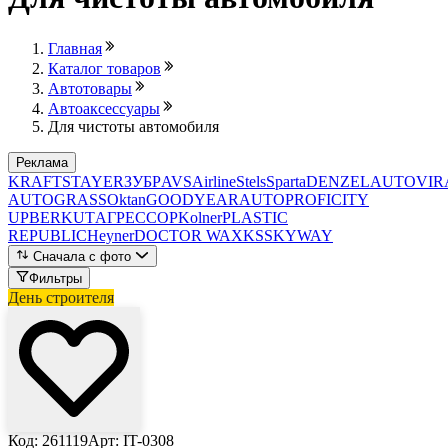
Главная
Каталог товаров
Автотовары
Автоаксессуары
Для чистоты автомобиля
Реклама
KRAFT
STAYER
ЗУБР
AVS
Airline
Stels
Sparta
DENZEL
AUTOVIR
AUTO
GRASS
Oktan
GOODYEAR
AUTOPROFI
CITY
UP
BERKUT
АГРЕССОР
Kolner
PLASTIC
REPUBLIC
Heyner
DOCTOR WAX
KS
SKYWAY
Сначала с фото
Фильтры
День строителя
Код: 261119
Арт: IT-0308