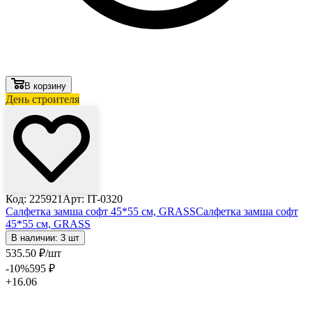
В корзину
День строителя
Код: 225921
Арт: IT-0320
Салфетка замша софт 45*55 см, GRASS
Салфетка замша софт
45*55 см, GRASS
В наличии: 3 шт
535
.50
₽
/шт
-10
%
595
₽
+16.06