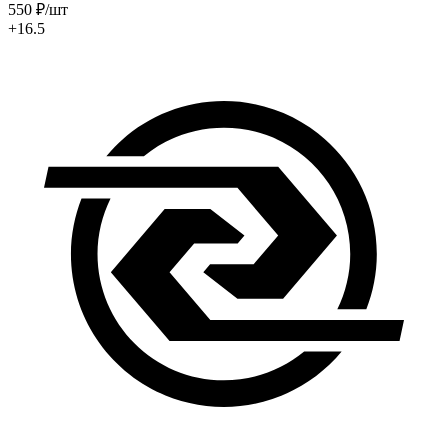
550
₽
/шт
+16.5