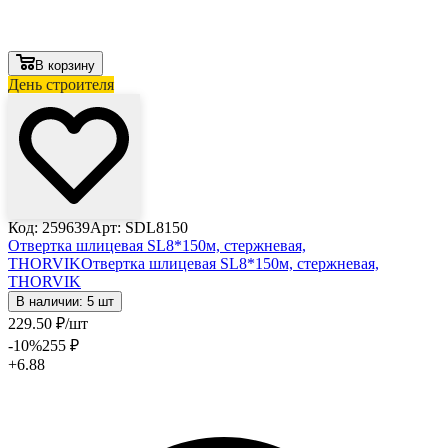
В корзину
День строителя
Код: 259639
Арт: SDL8150
Отвертка шлицевая SL8*150м, стержневая,
THORVIK
Отвертка шлицевая SL8*150м, стержневая,
THORVIK
В наличии: 5 шт
229
.50
₽
/шт
-10
%
255
₽
+6.88