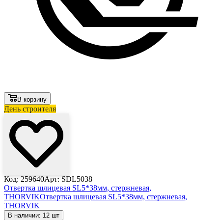
В корзину
День строителя
Код: 259640
Арт: SDL5038
Отвертка шлицевая SL5*38мм, стержневая,
THORVIK
Отвертка шлицевая SL5*38мм, стержневая,
THORVIK
В наличии: 12 шт