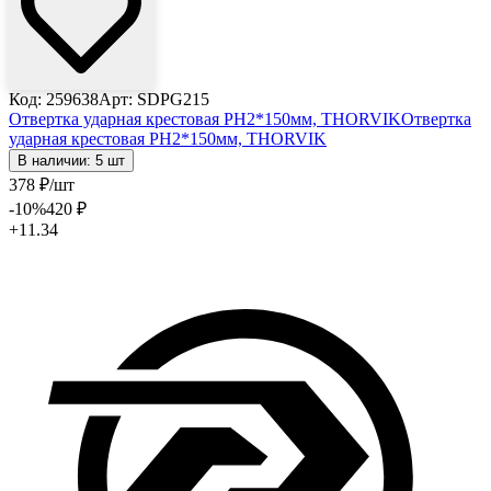
Код: 259638
Арт: SDPG215
Отвертка ударная крестовая PH2*150мм, THORVIK
Отвертка
ударная крестовая PH2*150мм, THORVIK
В наличии: 5 шт
378
₽
/шт
-10
%
420
₽
+11.34