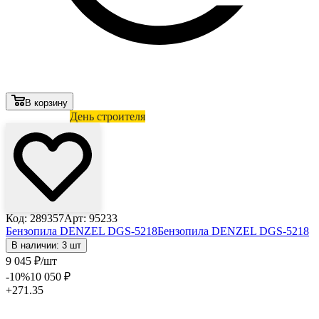
В корзину
Лови выгоду
День строителя
Код: 289357
Арт: 95233
Бензопила DENZEL DGS-5218
Бензопила DENZEL DGS-5218
В наличии: 3 шт
9 045
₽
/шт
-10
%
10 050
₽
+271.35