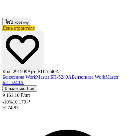
В корзину
День строителя
Код: 291509
Арт: БП-5240А
Бензопила WorkMaster БП-5240А
Бензопила WorkMaster
БП-5240А
В наличии: 1 шт
9 161
.10
₽
/шт
-10
%
10 179
₽
+274.83