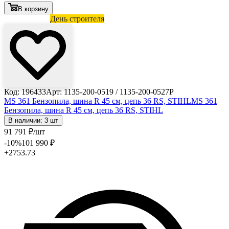
В корзину
Лови выгоду
День строителя
Код: 196433
Арт: 1135-200-0519 / 1135-200-0527P
MS 361 Бензопила, шина R 45 см, цепь 36 RS, STIHL
MS 361
Бензопила, шина R 45 см, цепь 36 RS, STIHL
В наличии: 3 шт
91 791
₽
/шт
-10
%
101 990
₽
+2753.73