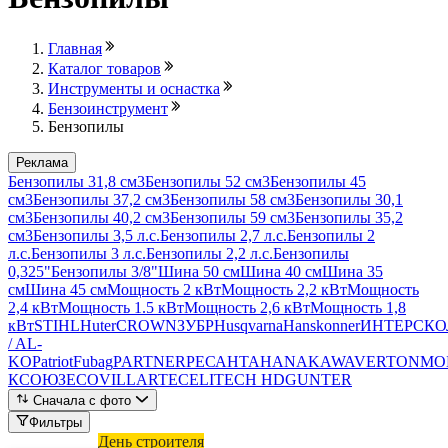
Главная
Каталог товаров
Инструменты и оснастка
Бензоинструмент
Бензопилы
Реклама
Бензопилы 31,8 см3
Бензопилы 52 см3
Бензопилы 45
см3
Бензопилы 37,2 см3
Бензопилы 58 см3
Бензопилы 30,1
см3
Бензопилы 40,2 см3
Бензопилы 59 см3
Бензопилы 35,2
см3
Бензопилы 3,5 л.с.
Бензопилы 2,7 л.с.
Бензопилы 2
л.с.
Бензопилы 3 л.с.
Бензопилы 2,2 л.с.
Бензопилы
0,325"
Бензопилы 3/8"
Шина 50 см
Шина 40 см
Шина 35
см
Шина 45 см
Мощность 2 кВт
Мощность 2,2 кВт
Мощность
2,4 кВт
Мощность 1.5 кВт
Мощность 2,6 кВт
Мощность 1,8
кВт
STIHL
Huter
CROWN
ЗУБР
Husqvarna
Hanskonner
ИНТЕРСКО
/ AL-
KO
Patriot
Fubag
PARTNER
РЕСАНТА
HANAKAWA
VERTON
МО
К
СОЮЗ
ECO
VILLARTEC
ELITECH HD
GUNTER
Сначала с фото
Фильтры
Лови выгоду
День строителя