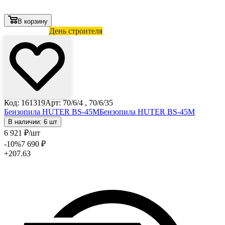
В корзину
Лови выгоду
День строителя
Код: 161319
Арт: 70/6/4 , 70/6/35
Бензопила HUTER BS-45М
Бензопила HUTER BS-45М
В наличии: 6 шт
6 921
₽
/шт
-10
%
7 690
₽
+207.63