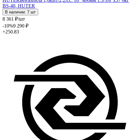
HUTER
Бензопила 1,6кВт/2,2л.с. 16" 400мм 1.3/3/8"х57 6кг
BS-40, HUTER
В наличии: 7 шт
8 361
₽
/шт
-10
%
9 290
₽
+250.83