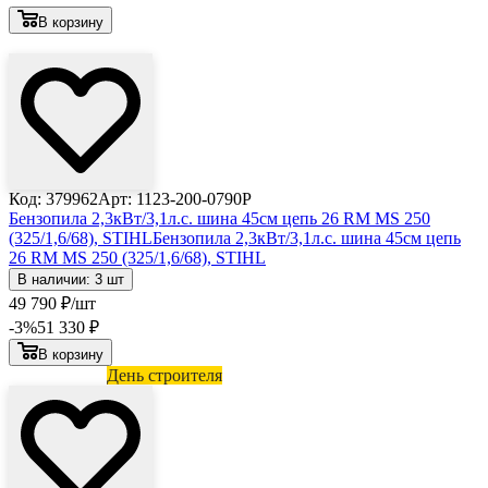
В корзину
Лови выгоду
Код: 379962
Арт: 1123-200-0790P
Бензопила 2,3кВт/3,1л.с. шина 45см цепь 26 RM MS 250
(325/1,6/68), STIHL
Бензопила 2,3кВт/3,1л.с. шина 45см цепь
26 RM MS 250 (325/1,6/68), STIHL
В наличии: 3 шт
49 790
₽
/шт
-3
%
51 330
₽
В корзину
Лови выгоду
День строителя