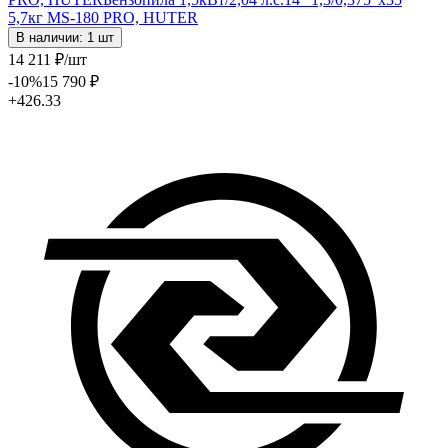
5,7кг MS-180 PRO, HUTER
В наличии: 1 шт
14 211
₽
/шт
-10
%
15 790
₽
+426.33